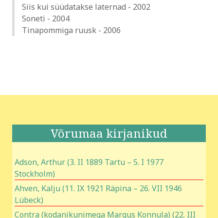
Siis kui süüdatakse laternad - 2002
Soneti - 2004
Tinapommiga ruusk - 2006
Võrumaa kirjanikud
Adson, Arthur (3. II 1889 Tartu – 5. I 1977
Stockholm)
Ahven, Kalju (11. IX 1921 Räpina – 26. VII 1946
Lübeck)
Contra (kodanikunimega Margus Konnula) (22. III