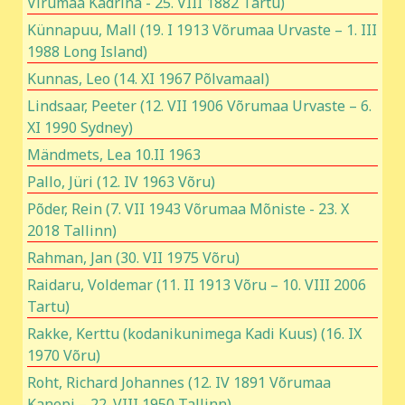
Virumaa Kadrina - 25. VIII 1882 Tartu)
Künnapuu, Mall (19. I 1913 Võrumaa Urvaste – 1. III
1988 Long Island)
Kunnas, Leo (14. XI 1967 Põlvamaal)
Lindsaar, Peeter (12. VII 1906 Võrumaa Urvaste – 6.
XI 1990 Sydney)
Mändmets, Lea 10.II 1963
Pallo, Jüri (12. IV 1963 Võru)
Põder, Rein (7. VII 1943 Võrumaa Mõniste - 23. X
2018 Tallinn)
Rahman, Jan (30. VII 1975 Võru)
Raidaru, Voldemar (11. II 1913 Võru – 10. VIII 2006
Tartu)
Rakke, Kerttu (kodanikunimega Kadi Kuus) (16. IX
1970 Võru)
Roht, Richard Johannes (12. IV 1891 Võrumaa
Kanepi – 22. VIII 1950 Tallinn)