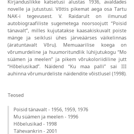
Kirjanduslikke katsetusi alustas 1936, avaldades
novelle ja jutustusi. Võttis pikemat aega osa Tartu
NAK-i tegevusest. V. Raidarult on ilmunud
autobiograafiliste sugemetega noorsoojutt “Poisid
tänavalt”, milles kujutatakse kaasakiskuvalt poiste
mänge ja seiklusi ühes järveäärses väikelinnas
(äratuntavalt Võru). Memuaarilise koega on
võrumurdeline ja huumoritundlik lühijutukogu “Mo
süämen ja meelen” ja pikem võrukoloriidiline jutt
“Hõbelusikad”. Näidend “Ku maa palli” sai III
auhinna võrumurdeliste näidendite võistlusel (1998).
Teosed
Poisid tänavalt - 1956, 1959, 1976
Mu süämen ja meelen - 1996
Hõbelusikad - 1998
Tähevankrin - 2001