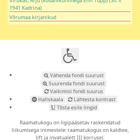
Virukas, Arju (kodanikunimega Enn Tupp) (30. X
1941 Kadrina)
Võrumaa kirjanikud
Vähenda fondi suurust
Suurenda fondi suurust
Vaikimisi fondi suurus
Hallskaala
Lähtesta kontrast
Tõsta esile lingid
Raamatukogu on ligipääsetav raskendatud
liikumisega inimestele: raamatukogus on kaldtee,
lift ja invatualett III korrusel.